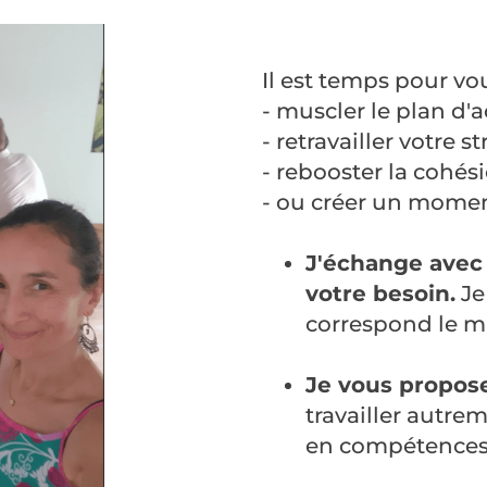
Il est temps pour vou
- muscler le plan d'a
- retravailler votre st
- rebooster la cohés
- ou créer un moment
J'échange avec 
votre besoin.
Je
correspond le mi
Je vous propose
travailler autre
en compétences